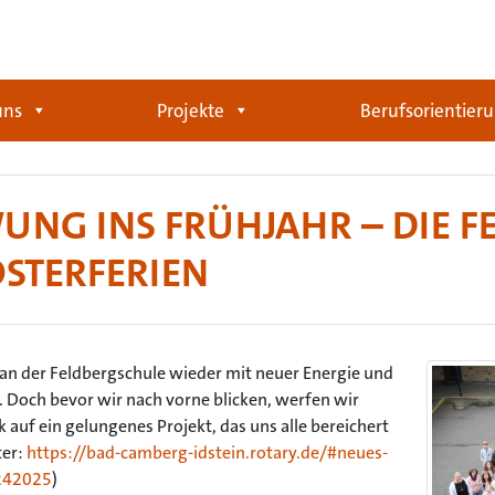
uns
Projekte
Berufsorientier
UNG INS FRÜHJAHR – DIE 
OSTERFERIEN
 an der Feldbergschule wieder mit neuer Energie und
. Doch bevor wir nach vorne blicken, werfen wir
k auf ein gelungenes Projekt, das uns alle bereichert
ter:
https://bad-camberg-idstein.rotary.de/#neues-
0242025
)